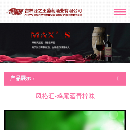
产品展示
风格汇-鸡尾酒青柠味